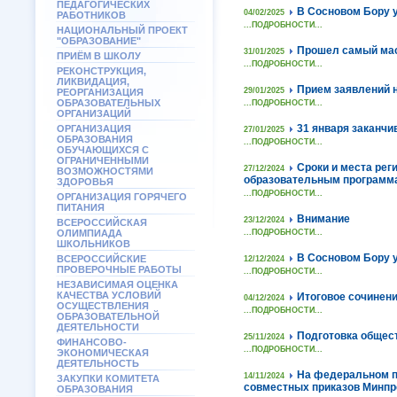
ПЕДАГОГИЧЕСКИХ
В Сосновом Бору у
04/02/2025
РАБОТНИКОВ
...ПОДРОБНОСТИ...
НАЦИОНАЛЬНЫЙ ПРОЕКТ
"ОБРАЗОВАНИЕ"
Прошел самый мас
31/01/2025
ПРИЁМ В ШКОЛУ
...ПОДРОБНОСТИ...
РЕКОНСТРУКЦИЯ,
ЛИКВИДАЦИЯ,
Прием заявлений 
29/01/2025
РЕОРГАНИЗАЦИЯ
ОБРАЗОВАТЕЛЬНЫХ
...ПОДРОБНОСТИ...
ОРГАНИЗАЦИЙ
31 января заканчи
ОРГАНИЗАЦИЯ
27/01/2025
ОБРАЗОВАНИЯ
...ПОДРОБНОСТИ...
ОБУЧАЮЩИХСЯ С
ОГРАНИЧЕННЫМИ
Сроки и места рег
27/12/2024
ВОЗМОЖНОСТЯМИ
образовательным программам
ЗДОРОВЬЯ
...ПОДРОБНОСТИ...
ОРГАНИЗАЦИЯ ГОРЯЧЕГО
ПИТАНИЯ
Внимание
23/12/2024
ВСЕРОССИЙСКАЯ
ОЛИМПИАДА
...ПОДРОБНОСТИ...
ШКОЛЬНИКОВ
В Сосновом Бору у
ВСЕРОССИЙСКИЕ
12/12/2024
ПРОВЕРОЧНЫЕ РАБОТЫ
...ПОДРОБНОСТИ...
НЕЗАВИСИМАЯ ОЦЕНКА
КАЧЕСТВА УСЛОВИЙ
Итоговое сочинени
04/12/2024
ОСУЩЕСТВЛЕНИЯ
...ПОДРОБНОСТИ...
ОБРАЗОВАТЕЛЬНОЙ
ДЕЯТЕЛЬНОСТИ
Подготовка общес
25/11/2024
ФИНАНСОВО-
...ПОДРОБНОСТИ...
ЭКОНОМИЧЕСКАЯ
ДЕЯТЕЛЬНОСТЬ
На федеральном п
14/11/2024
ЗАКУПКИ КОМИТЕТА
совместных приказов Минпро
ОБРАЗОВАНИЯ