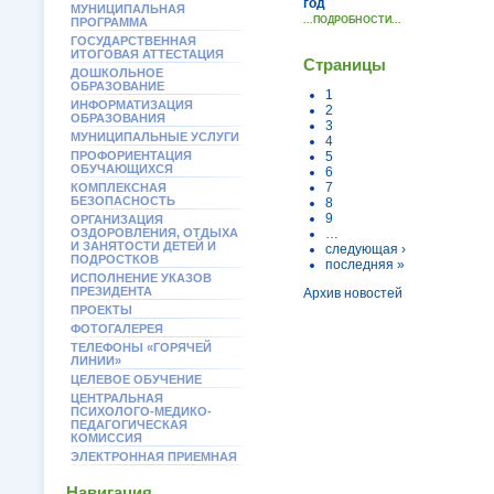
год
МУНИЦИПАЛЬНАЯ
...ПОДРОБНОСТИ...
ПРОГРАММА
ГОСУДАРСТВЕННАЯ
ИТОГОВАЯ АТТЕСТАЦИЯ
Страницы
ДОШКОЛЬНОЕ
ОБРАЗОВАНИЕ
1
ИНФОРМАТИЗАЦИЯ
2
ОБРАЗОВАНИЯ
3
МУНИЦИПАЛЬНЫЕ УСЛУГИ
4
ПРОФОРИЕНТАЦИЯ
5
ОБУЧАЮЩИХСЯ
6
7
КОМПЛЕКСНАЯ
БЕЗОПАСНОСТЬ
8
9
ОРГАНИЗАЦИЯ
ОЗДОРОВЛЕНИЯ, ОТДЫХА
…
И ЗАНЯТОСТИ ДЕТЕЙ И
следующая ›
ПОДРОСТКОВ
последняя »
ИСПОЛНЕНИЕ УКАЗОВ
ПРЕЗИДЕНТА
Архив новостей
ПРОЕКТЫ
ФОТОГАЛЕРЕЯ
ТЕЛЕФОНЫ «ГОРЯЧЕЙ
ЛИНИИ»
ЦЕЛЕВОЕ ОБУЧЕНИЕ
ЦЕНТРАЛЬНАЯ
ПСИХОЛОГО-МЕДИКО-
ПЕДАГОГИЧЕСКАЯ
КОМИССИЯ
ЭЛЕКТРОННАЯ ПРИЕМНАЯ
Навигация