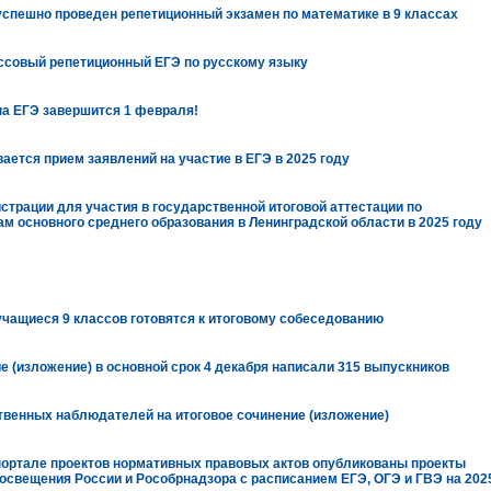
спешно проведен репетиционный экзамен по математике в 9 классах
совый репетиционный ЕГЭ по русскому языку
на ЕГЭ завершится 1 февраля!
вается прием заявлений на участие в ЕГЭ в 2025 году
истрации для участия в государственной итоговой аттестации по
 основного среднего образования в Ленинградской области в 2025 году
чащиеся 9 классов готовятся к итоговому собеседованию
е (изложение) в основной срок 4 декабря написали 315 выпускников
твенных наблюдателей на итоговое сочинение (изложение)
ортале проектов нормативных правовых актов опубликованы проекты
свещения России и Рособрнадзора с расписанием ЕГЭ, ОГЭ и ГВЭ на 202