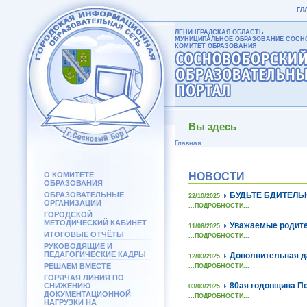
ГЛ
ЛЕНИНГРАДСКАЯ ОБЛАСТЬ
МУНИЦИПАЛЬНОЕ ОБРАЗОВАНИЕ СОСНО
КОМИТЕТ ОБРАЗОВАНИЯ
Вы здесь
Главная
О КОМИТЕТЕ
НОВОСТИ
ОБРАЗОВАНИЯ
ОБРАЗОВАТЕЛЬНЫЕ
БУДЬТЕ БДИТЕЛЬ
22/10/2025
ОРГАНИЗАЦИИ
...ПОДРОБНОСТИ...
ГОРОДСКОЙ
МЕТОДИЧЕСКИЙ КАБИНЕТ
Уважаемые родите
11/06/2025
ИТОГОВЫЕ ОТЧЁТЫ
...ПОДРОБНОСТИ...
РУКОВОДЯЩИЕ И
ПЕДАГОГИЧЕСКИЕ КАДРЫ
Дополнительная да
12/03/2025
РЕШАЕМ ВМЕСТЕ
...ПОДРОБНОСТИ...
ГОРЯЧАЯ ЛИНИЯ ПО
80ая годовщина По
СНИЖЕНИЮ
03/03/2025
ДОКУМЕНТАЦИОННОЙ
...ПОДРОБНОСТИ...
НАГРУЗКИ НА