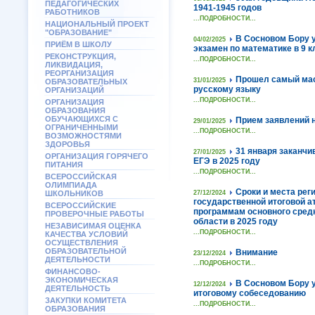
ПЕДАГОГИЧЕСКИХ
1941-1945 годов
РАБОТНИКОВ
...ПОДРОБНОСТИ...
НАЦИОНАЛЬНЫЙ ПРОЕКТ
"ОБРАЗОВАНИЕ"
В Сосновом Бору 
04/02/2025
ПРИЁМ В ШКОЛУ
экзамен по математике в 9 
РЕКОНСТРУКЦИЯ,
...ПОДРОБНОСТИ...
ЛИКВИДАЦИЯ,
РЕОРГАНИЗАЦИЯ
Прошел самый мас
31/01/2025
ОБРАЗОВАТЕЛЬНЫХ
русскому языку
ОРГАНИЗАЦИЙ
...ПОДРОБНОСТИ...
ОРГАНИЗАЦИЯ
ОБРАЗОВАНИЯ
ОБУЧАЮЩИХСЯ С
Прием заявлений 
29/01/2025
ОГРАНИЧЕННЫМИ
...ПОДРОБНОСТИ...
ВОЗМОЖНОСТЯМИ
ЗДОРОВЬЯ
31 января заканчи
27/01/2025
ОРГАНИЗАЦИЯ ГОРЯЧЕГО
ЕГЭ в 2025 году
ПИТАНИЯ
...ПОДРОБНОСТИ...
ВСЕРОССИЙСКАЯ
ОЛИМПИАДА
Сроки и места рег
ШКОЛЬНИКОВ
27/12/2024
государственной итоговой а
ВСЕРОССИЙСКИЕ
программам основного средн
ПРОВЕРОЧНЫЕ РАБОТЫ
области в 2025 году
НЕЗАВИСИМАЯ ОЦЕНКА
...ПОДРОБНОСТИ...
КАЧЕСТВА УСЛОВИЙ
ОСУЩЕСТВЛЕНИЯ
ОБРАЗОВАТЕЛЬНОЙ
Внимание
23/12/2024
ДЕЯТЕЛЬНОСТИ
...ПОДРОБНОСТИ...
ФИНАНСОВО-
ЭКОНОМИЧЕСКАЯ
В Сосновом Бору у
12/12/2024
ДЕЯТЕЛЬНОСТЬ
итоговому собеседованию
ЗАКУПКИ КОМИТЕТА
...ПОДРОБНОСТИ...
ОБРАЗОВАНИЯ