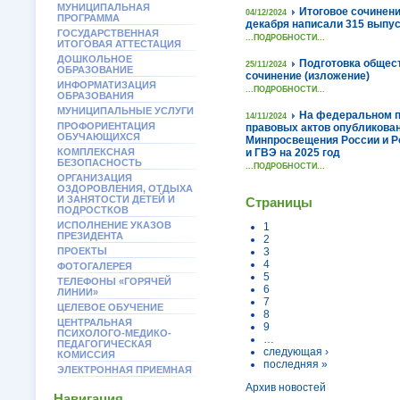
МУНИЦИПАЛЬНАЯ
Итоговое сочинени
04/12/2024
ПРОГРАММА
декабря написали 315 выпу
ГОСУДАРСТВЕННАЯ
...ПОДРОБНОСТИ...
ИТОГОВАЯ АТТЕСТАЦИЯ
ДОШКОЛЬНОЕ
Подготовка общес
25/11/2024
ОБРАЗОВАНИЕ
сочинение (изложение)
ИНФОРМАТИЗАЦИЯ
...ПОДРОБНОСТИ...
ОБРАЗОВАНИЯ
МУНИЦИПАЛЬНЫЕ УСЛУГИ
На федеральном п
14/11/2024
ПРОФОРИЕНТАЦИЯ
правовых актов опубликова
ОБУЧАЮЩИХСЯ
Минпросвещения России и Р
КОМПЛЕКСНАЯ
и ГВЭ на 2025 год
БЕЗОПАСНОСТЬ
...ПОДРОБНОСТИ...
ОРГАНИЗАЦИЯ
ОЗДОРОВЛЕНИЯ, ОТДЫХА
И ЗАНЯТОСТИ ДЕТЕЙ И
Страницы
ПОДРОСТКОВ
ИСПОЛНЕНИЕ УКАЗОВ
1
ПРЕЗИДЕНТА
2
ПРОЕКТЫ
3
4
ФОТОГАЛЕРЕЯ
5
ТЕЛЕФОНЫ «ГОРЯЧЕЙ
6
ЛИНИИ»
7
ЦЕЛЕВОЕ ОБУЧЕНИЕ
8
ЦЕНТРАЛЬНАЯ
9
ПСИХОЛОГО-МЕДИКО-
…
ПЕДАГОГИЧЕСКАЯ
следующая ›
КОМИССИЯ
последняя »
ЭЛЕКТРОННАЯ ПРИЕМНАЯ
Архив новостей
Навигация